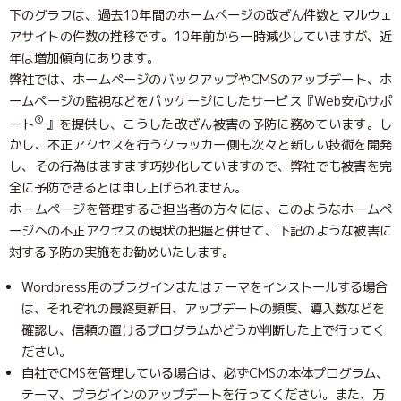
下のグラフは、過去10年間のホームページの改ざん件数とマルウェ
アサイトの件数の推移です。10年前から一時減少していますが、近
年は増加傾向にあります。
弊社では、ホームページのバックアップやCMSのアップデート、ホ
ームページの監視などをパッケージにしたサービス『Web安心サポ
®
ート
』を提供し、こうした改ざん被害の予防に務めています。し
かし、不正アクセスを行うクラッカー側も次々と新しい技術を開発
し、その行為はますます巧妙化していますので、弊社でも被害を完
全に予防できるとは申し上げられません。
ホームページを管理するご担当者の方々には、このようなホームペ
ージへの不正アクセスの現状の把握と併せて、下記のような被害に
対する予防の実施をお勧めいたします。
Wordpress用のプラグインまたはテーマをインストールする場合
は、それぞれの最終更新日、アップデートの頻度、導入数などを
確認し、信頼の置けるプログラムかどうか判断した上で行ってく
ださい。
自社でCMSを管理している場合は、必ずCMSの本体プログラム、
テーマ、プラグインのアップデートを行ってください。また、万