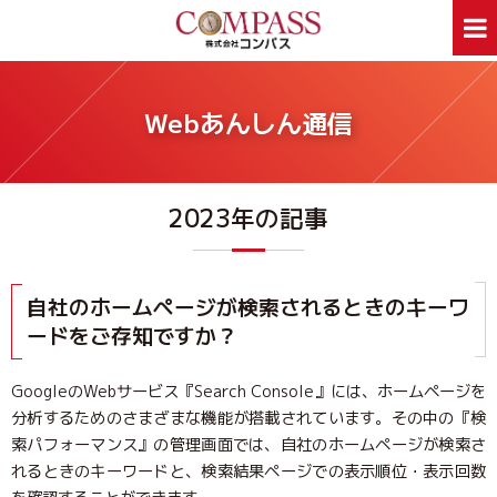
ホーム
サービス案内
Webあんしん通信
ホームページ制作
デザイン印刷
看板制作
ウェアプリント
2023年の記事
旅行事業部
資料ダウンロード
会社案内
新着情報
Webあんしん通信
採用情報
自社のホームページが検索されるときのキーワ
外部スタッフ募集
サイトマップ
ードをご存知ですか？
GoogleのWebサービス『Search Console』には、ホームページを
お問合せはお気軽に
分析するためのさまざまな機能が搭載されています。その中の『検
お問合せ
046-250-1005
TEL:
索パフォーマンス』の管理画面では、自社のホームページが検索さ
月～金曜日 9:00～17:00
れるときのキーワードと、検索結果ページでの表示順位・表示回数