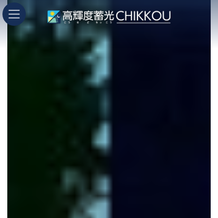
コ
ナ
ン
ビ
テ
ゲ
ン
ー
ツ
シ
へ
ョ
ス
ン
キ
に
ッ
移
プ
動