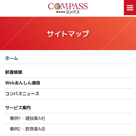
ホーム
サービス案内
サイトマップ
ホームページ制作
デザイン印刷
看板制作
ウェアプリント
ホーム
旅行事業部
資料ダウンロード
会社案内
新着情報
新着情報
Webあんしん通信
採用情報
Webあんしん通信
外部スタッフ募集
サイトマップ
コンパスニュース
サービス案内
お問合せはお気軽に
お問合せ
046-250-1005
事例1・建設業A社
TEL:
月～金曜日 9:00～17:00
事例2・飲食業A店