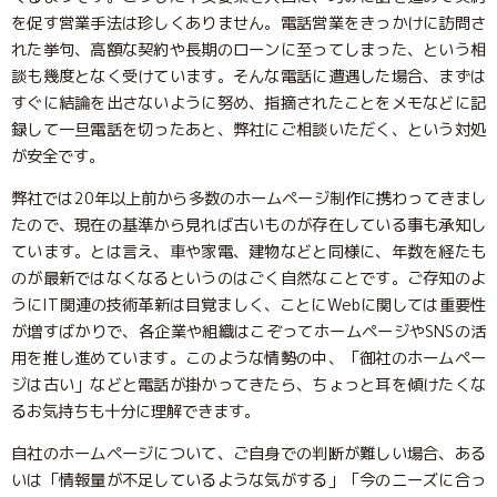
を促す営業手法は珍しくありません。電話営業をきっかけに訪問さ
れた挙句、高額な契約や長期のローンに至ってしまった、という相
談も幾度となく受けています。そんな電話に遭遇した場合、まずは
すぐに結論を出さないように努め、指摘されたことをメモなどに記
録して一旦電話を切ったあと、弊社にご相談いただく、という対処
が安全です。
弊社では20年以上前から多数のホームページ制作に携わってきまし
たので、現在の基準から見れば古いものが存在している事も承知し
ています。とは言え、車や家電、建物などと同様に、年数を経たも
のが最新ではなくなるというのはごく自然なことです。ご存知のよ
うにIT関連の技術革新は目覚ましく、ことにWebに関しては重要性
が増すばかりで、各企業や組織はこぞってホームページやSNSの活
用を推し進めています。このような情勢の中、「御社のホームペー
ジは古い」などと電話が掛かってきたら、ちょっと耳を傾けたくな
るお気持ちも十分に理解できます。
自社のホームページについて、ご自身での判断が難しい場合、ある
いは「情報量が不足しているような気がする」「今のニーズに合っ