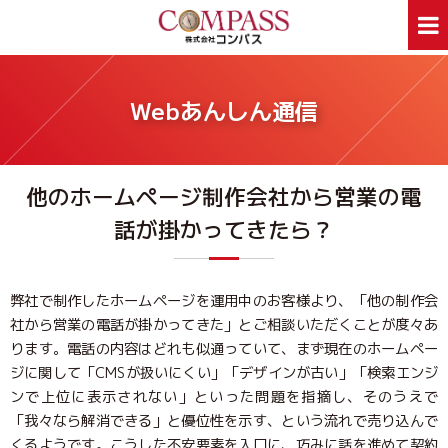
ホーム
サービス案内
Webあんしん通信
ホームページ制作
デザイン印刷
看板制作
ウェアプリント
他のホームページ制作会社から営業の電
旅行事業部
資料ダウンロード
話が掛かってきたら？
会社案内
新着情報
Webあんしん通信
採用情報
外部スタッフ募集
サイトマップ
弊社で制作したホームページを運用中のお客様より、「他の制作会
社から営業の電話が掛かってきた」とご相談いただくことが度々あ
ります。電話の内容はどれも似通っていて、まず現在のホームペー
お問合せはお気軽に
ジに関して「CMSが扱いにくい」「デザインが古い」「検索エンジ
お問合せ
046-250-1005
TEL:
ンで上位に表示されない」といった問題を指摘し、そのうえで
月～金曜日 9:00～17:00
「我々なら解消できる」と優位性を示す、という流れで売り込んで
くるようです。こうした不安要素を入口に、巧みに話を進めて契約