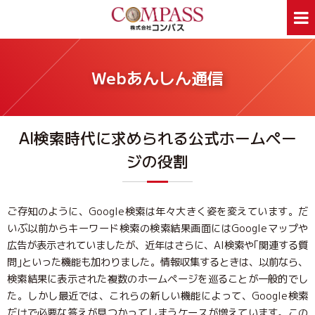
ホーム
サービス案内
Webあんしん通信
ホームページ制作
デザイン印刷
看板制作
ウェアプリント
AI検索時代に求められる公式ホームペー
旅行事業部
資料ダウンロード
ジの役割
会社案内
新着情報
Webあんしん通信
採用情報
外部スタッフ募集
サイトマップ
ご存知のように、Google検索は年々大きく姿を変えています。だ
いぶ以前からキーワード検索の検索結果画面にはGoogleマップや
広告が表示されていましたが、近年はさらに、AI検索や｢関連する質
お問合せはお気軽に
問｣といった機能も加わりました。情報収集するときは、以前なら、
お問合せ
046-250-1005
TEL:
検索結果に表示された複数のホームページを巡ることが一般的でし
月～金曜日 9:00～17:00
た。しかし最近では、これらの新しい機能によって、Google検索
だけで必要な答えが見つかってしまうケースが増えています。この