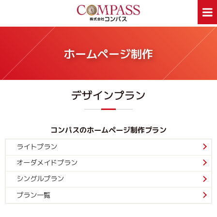
ホーム
サービス案内
ホームページ制作
ホームページ制作
デザイン印刷
看板制作
ウェアプリント
デザインプラン
旅行事業部
資料ダウンロード
会社案内
新着情報
Webあんしん通信
採用情報
コンパスのホームページ制作プラン
外部スタッフ募集
サイトマップ
ライトプラン
オーダメイドプラン
お問合せはお気軽に
シングルプラン
お問合せ
046-250-1005
TEL:
プラン一覧
月～金曜日 9:00～17:00