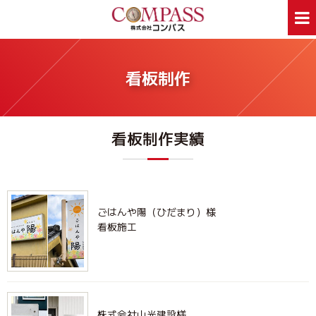
ホーム
サービス案内
看板制作
ホームページ制作
デザイン印刷
看板制作
ウェアプリント
看板制作実績
旅行事業部
資料ダウンロード
会社案内
新着情報
Webあんしん通信
採用情報
外部スタッフ募集
サイトマップ
ごはんや陽（ひだまり）様
看板施工
お問合せはお気軽に
お問合せ
046-250-1005
TEL:
月～金曜日 9:00～17:00
株式会社山光建設様