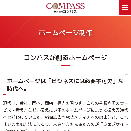
ホーム
サービス案内
ホームページ制作
ホームページ制作
デザイン印刷
看板制作
ウェアプリント
コンパスが創るホームページ
旅行事業部
資料ダウンロード
会社案内
新着情報
Webあんしん通信
採用情報
ホームページは「ビジネスには必要不可欠」な
外部スタッフ募集
サイトマップ
時代へ。
現代は、会社、団体、商店、個人を問わず、自らの主張やそのサー
お問合せはお気軽に
ビス・考え方など、伝えたい事をホームページによって伝える時代
お問合せ
046-250-1005
TEL:
へと推移しています。新聞広告や電波メディアへの露出など、これ
月～金曜日 9:00～17:00
までの表現方法に加わり、大きな力を発揮するのが「ウェブサイト