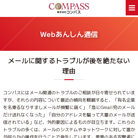
ホーム
サービス案内
Webあんしん通信
ホームページ制作
デザイン印刷
看板制作
ウェアプリント
メールに関するトラブルが後を絶たない
旅行事業部
資料ダウンロード
理由
会社案内
新着情報
Webあんしん通信
採用情報
外部スタッフ募集
サイトマップ
コンパスにはメール関連のトラブルのご相談が日々寄せられていま
すが、それらの内容について最近の傾向を概観すると、「有名企業
を名乗るなりすましメールが頻繁に届く」「急にGmail宛のメール
お問合せはお気軽に
だけ送れなくなった」「自分のアドレスを騙って大量のメールが送
お問合せ
046-250-1005
TEL:
信されている」など、外的要因によるものが目立ちます。これらの
月～金曜日 9:00～17:00
トラブルの多くは、メールのシステムやネットワークに対して誰か
が何らかの操作を行うことで発生しています。悪意のある攻撃者に