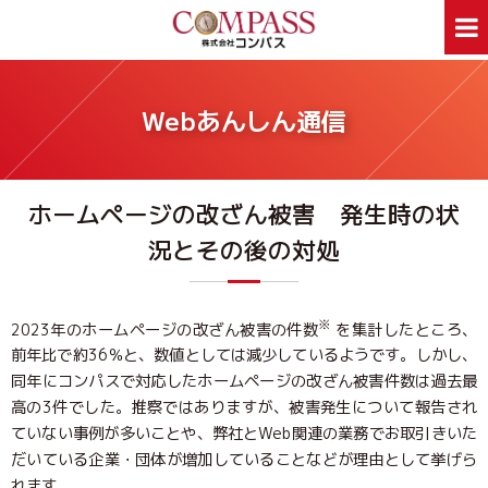
ホーム
サービス案内
Webあんしん通信
ホームページ制作
デザイン印刷
看板制作
ウェアプリント
ホームページの改ざん被害 発生時の状
旅行事業部
資料ダウンロード
況とその後の対処
会社案内
新着情報
Webあんしん通信
採用情報
外部スタッフ募集
サイトマップ
※
2023年のホームページの改ざん被害の件数
を集計したところ、
前年比で約36％と、数値としては減少しているようです。しかし、
同年にコンパスで対応したホームページの改ざん被害件数は過去最
お問合せはお気軽に
高の3件でした。推察ではありますが、被害発生について報告され
お問合せ
046-250-1005
TEL:
ていない事例が多いことや、弊社とWeb関連の業務でお取引きいた
月～金曜日 9:00～17:00
だいている企業・団体が増加していることなどが理由として挙げら
れます。