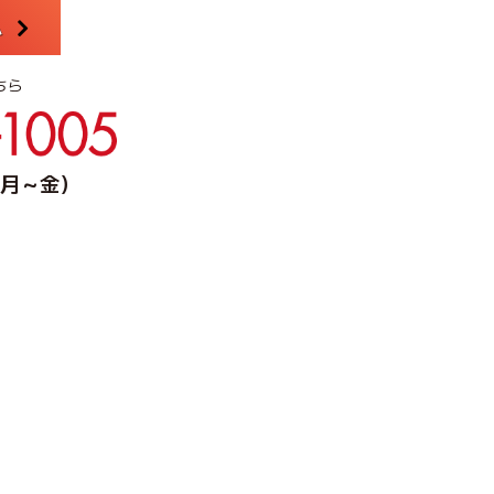
ム
ちら
0（月～金）