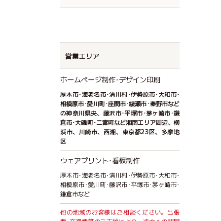
営業エリア
ホームページ制作･デザイン印刷
厚木市･海老名市･清川村･伊勢原市･大和市･
相模原市･愛川町･座間市･綾瀬市･秦野市など
の神奈川県央、藤沢市･平塚市･茅ヶ崎市･鎌
倉市･大磯町･二宮町など湘南エリア周辺、横
浜市、川崎市、西湘、東京都23区、多摩地
区
ウェアプリント･看板制作
厚木市･海老名市･清川村･伊勢原市･大和市･
相模原市･愛川町･藤沢市･平塚市･茅ヶ崎市･
鎌倉市など
他の地域のお客様はご相談ください。出張