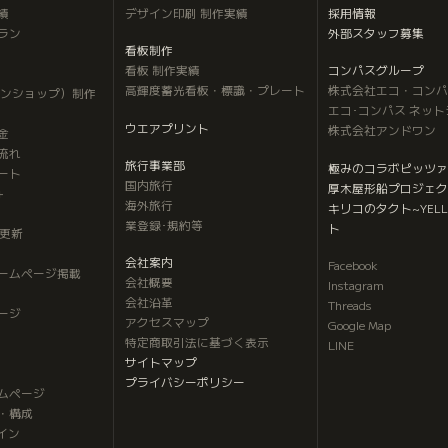
績
デザイン印刷 制作実績
採用情報
ラン
外部スタッフ募集
看板制作
看板 制作実績
コンパスグループ
高輝度蓄光看板・標識・プレート
株式会社エコ・コンパ
インショップ）制作
エコ･コンパス ネッ
ウエアプリント
株式会社アンドワン
金
流れ
旅行事業部
極みのコラボピッツァ
ート
国内旅行
厚木屋形船プロジェク
＋
海外旅行
キリコのタクト
~YELL
業登録･規約等
ト
内更新
会社案内
Facebook
ホームページ掲載
会社概要
Instagram
会社沿革
Threads
ージ
アクセスマップ
Google Map
特定商取引法に基づく表示
LINE
サイトマップ
プライバシーポリシー
ムページ
・構成
イン