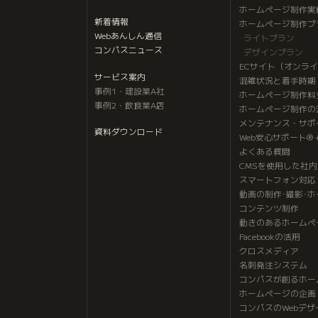
ホームページ制作実
新着情報
ホームページ制作プ
Webあんしん通信
ライトプラン
コンパスニュース
デザインプラン
ECサイト（オンラ
サービス案内
混雑状況と着手時期
事例1・建設業A社
ホームページ制作料
事例2・飲食業A店
ホームページ制作の
メンテナンス・サポ
資料ダウンロード
Web安心サポート®
よくある質問
CMSを使用した社
スマートフォン対応
動画の制作･撮影･
コンテンツ制作
動きのあるホームペ
Facebookの活用
クロスメディア
名刺発注システム
コンパスが創るホー
ホームページの企画
コンパスのWebデザ