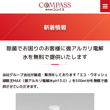
ホーム
サービス案内
新着情報
ホームページ制作
デザイン印刷
看板制作
ウェアプリント
除菌でお困りのお客様に強アルカリ電解
旅行事業部
資料ダウンロード
水を無料で提供いたします
会社案内
新着情報
Webあんしん通信
採用情報
外部スタッフ募集
サイトマップ
当社グループ会社が製造・販売をしております「エコ・ウオッシュ
掃除王MAX（強アルカリ電解水ph13.0）」を500ml分を無償で提
供させていただきます。
お問合せはお気軽に
お問合せ
046-250-1005
TEL:
月～金曜日 9:00～17:00