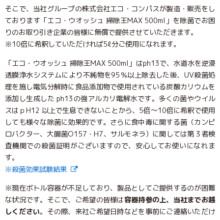
そこで、当社グループの株式会社エコ・コンパスが製造・販売をし
ております「エコ・ウオッシュ 掃除王MAX 500ml」を除菌でお困
りのお取り引き企業の皆様に無償で提供させていただきます。
※10倍に希釈していただければ5ℓ分ご使用になれます。
「エコ・ウオッシュ 掃除王MAX 500ml」はph13で、水道水を逆浸
透膜浄水システムにより不純物を95％以上除去した後、UV殺菌処
理を施し電気分解時に食品添加物で使用されている炭酸カリウムを
添加し生成した ph13の強アルカリ電解水です。多くの菌やウイル
スはｐH12 以上で生息できないことから、5倍～10倍に希釈で使用
しても様々な除菌に効果的です。さらに食中毒に関する菌（カンピ
ロバクター、大腸菌O157・H7、サルモネラ）に関しては第３者検
査機関での殺菌証明がございますので、安心してお使いになれま
す。
※殺菌効果試験結果
※現在ボトル容器が不足しており、製品としてご提供するのが困難
な状況です。そこで、ご希望の皆様は
容器持参の上、当社までお越
しください
。その際、来社ご希望日時などを事前にご連絡いただけ