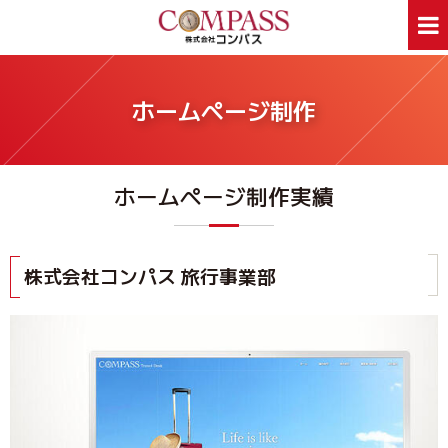
ホーム
サービス案内
ホームページ制作
ホームページ制作
デザイン印刷
看板制作
ウェアプリント
ホームページ制作実績
旅行事業部
資料ダウンロード
会社案内
新着情報
Webあんしん通信
採用情報
株式会社コンパス 旅行事業部
外部スタッフ募集
サイトマップ
お問合せはお気軽に
お問合せ
046-250-1005
TEL:
月～金曜日 9:00～17:00