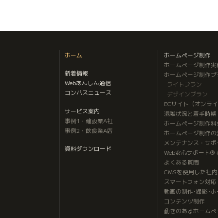
ホーム
ホームページ制作
ホームページ制作実
新着情報
ホームページ制作プ
Webあんしん通信
ライトプラン
コンパスニュース
デザインプラン
ECサイト（オンラ
サービス案内
混雑状況と着手時期
事例1・建設業A社
ホームページ制作料
事例2・飲食業A店
ホームページ制作の
メンテナンス・サポ
資料ダウンロード
Web安心サポート®
よくある質問
CMSを使用した社
スマートフォン対応
動画の制作･撮影･
コンテンツ制作
動きのあるホームペ