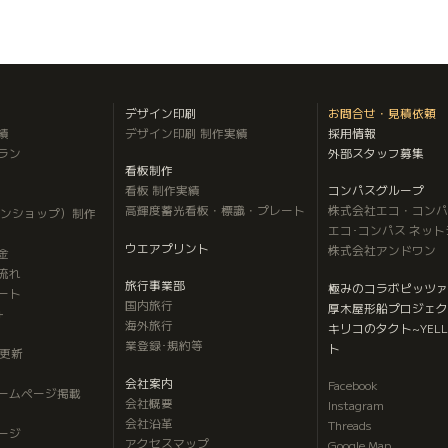
デザイン印刷
お問合せ・見積依頼
績
デザイン印刷 制作実績
採用情報
ラン
外部スタッフ募集
看板制作
看板 制作実績
コンパスグループ
高輝度蓄光看板・標識・プレート
株式会社エコ・コンパ
インショップ）制作
エコ･コンパス ネッ
ウエアプリント
株式会社アンドワン
金
流れ
旅行事業部
極みのコラボピッツァ
ート
国内旅行
厚木屋形船プロジェク
＋
海外旅行
キリコのタクト
~YELL
業登録･規約等
ト
内更新
会社案内
Facebook
ホームページ掲載
会社概要
Instagram
会社沿革
Threads
ージ
アクセスマップ
Google Map