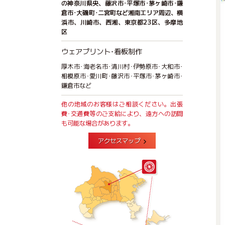
の神奈川県央、藤沢市･平塚市･茅ヶ崎市･鎌
倉市･大磯町･二宮町など湘南エリア周辺、横
浜市、川崎市、西湘、東京都23区、多摩地
区
ウェアプリント･看板制作
厚木市･海老名市･清川村･伊勢原市･大和市･
相模原市･愛川町･藤沢市･平塚市･茅ヶ崎市･
鎌倉市など
他の地域のお客様はご相談ください。出張
費･交通費等のご支給により、遠方への訪問
も可能な場合があります。
アクセスマップ