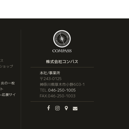
ス
株式会社コンパス
トショップ
本社/事業所
〒243-0125
 炎の一枚
神奈川県厚木市小野603-1
ト
TEL.
046-250-1005
応援サイ
~
FAX.046-250-1003