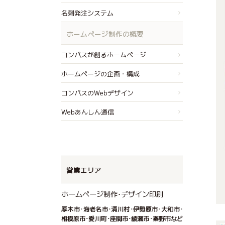
名刺発注システム
ホームページ制作の概要
コンパスが創るホームページ
ホームページの企画・構成
コンパスのWebデザイン
Webあんしん通信
営業エリア
ホームページ制作･デザイン印刷
厚木市･海老名市･清川村･伊勢原市･大和市･
相模原市･愛川町･座間市･綾瀬市･秦野市など