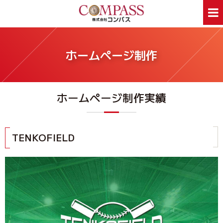
ホーム
サービス案内
ホームページ制作
ホームページ制作
デザイン印刷
看板制作
ウェアプリント
ホームページ制作実績
旅行事業部
資料ダウンロード
会社案内
新着情報
Webあんしん通信
採用情報
TENKOFIELD
外部スタッフ募集
サイトマップ
お問合せはお気軽に
お問合せ
046-250-1005
TEL:
月～金曜日 9:00～17:00