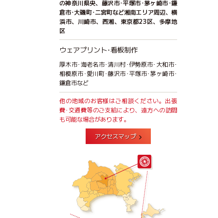
の神奈川県央、藤沢市･平塚市･茅ヶ崎市･鎌
倉市･大磯町･二宮町など湘南エリア周辺、横
浜市、川崎市、西湘、東京都23区、多摩地
区
ウェアプリント･看板制作
厚木市･海老名市･清川村･伊勢原市･大和市･
相模原市･愛川町･藤沢市･平塚市･茅ヶ崎市･
鎌倉市など
他の地域のお客様はご相談ください。出張
費･交通費等のご支給により、遠方への訪問
も可能な場合があります。
アクセスマップ