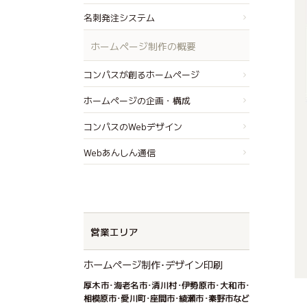
名刺発注システム
ホームページ制作の概要
コンパスが創るホームページ
ホームページの企画・構成
コンパスのWebデザイン
Webあんしん通信
営業エリア
ホームページ制作･デザイン印刷
厚木市･海老名市･清川村･伊勢原市･大和市･
相模原市･愛川町･座間市･綾瀬市･秦野市など