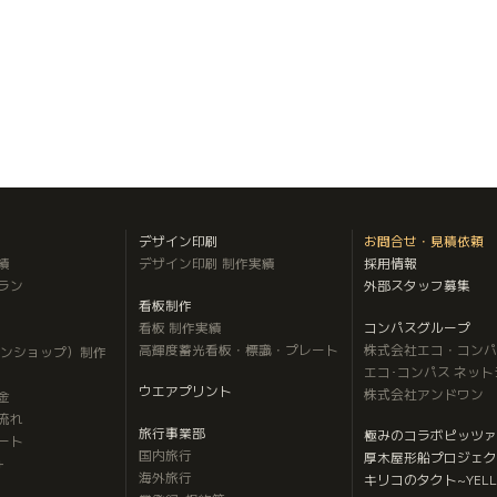
デザイン印刷
お問合せ・見積依頼
績
デザイン印刷 制作実績
採用情報
ラン
外部スタッフ募集
看板制作
看板 制作実績
コンパスグループ
高輝度蓄光看板・標識・プレート
株式会社エコ・コンパ
インショップ）制作
エコ･コンパス ネッ
ウエアプリント
株式会社アンドワン
金
流れ
旅行事業部
極みのコラボピッツァ
ート
国内旅行
厚木屋形船プロジェク
＋
海外旅行
キリコのタクト
~YELL