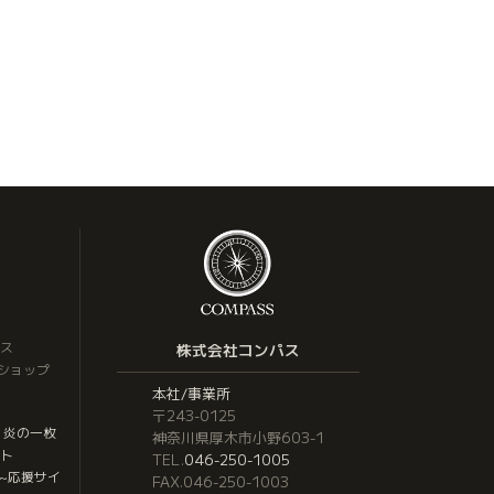
ス
株式会社コンパス
トショップ
本社/事業所
〒243-0125
 炎の一枚
神奈川県厚木市小野603-1
ト
TEL.
046-250-1005
応援サイ
~
FAX.046-250-1003