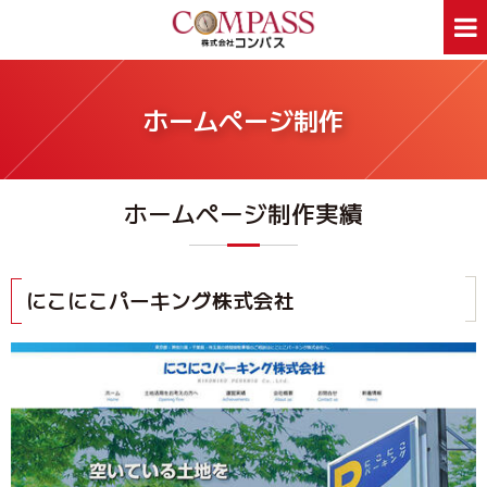
ホーム
サービス案内
ホームページ制作
ホームページ制作
デザイン印刷
看板制作
ウェアプリント
ホームページ制作実績
旅行事業部
資料ダウンロード
会社案内
新着情報
Webあんしん通信
採用情報
にこにこパーキング株式会社
外部スタッフ募集
サイトマップ
お問合せはお気軽に
お問合せ
046-250-1005
TEL:
月～金曜日 9:00～17:00