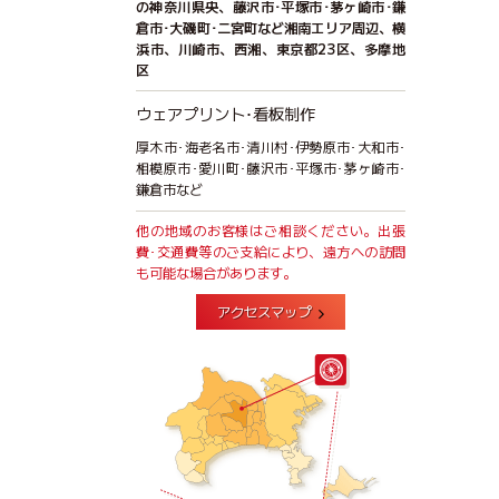
の神奈川県央、藤沢市･平塚市･茅ヶ崎市･鎌
倉市･大磯町･二宮町など湘南エリア周辺、横
浜市、川崎市、西湘、東京都23区、多摩地
区
ウェアプリント･看板制作
厚木市･海老名市･清川村･伊勢原市･大和市･
相模原市･愛川町･藤沢市･平塚市･茅ヶ崎市･
鎌倉市など
他の地域のお客様はご相談ください。出張
費･交通費等のご支給により、遠方への訪問
も可能な場合があります。
アクセスマップ