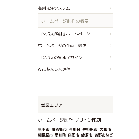
名刺発注システム
ホームページ制作の概要
コンパスが創るホームページ
ホームページの企画・構成
コンパスのWebデザイン
Webあんしん通信
営業エリア
ホームページ制作･デザイン印刷
厚木市･海老名市･清川村･伊勢原市･大和市･
相模原市･愛川町･座間市･綾瀬市･秦野市など