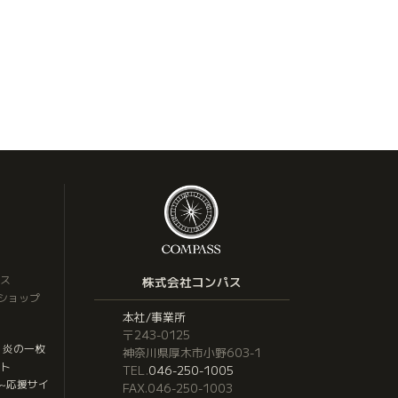
ス
株式会社コンパス
トショップ
本社/事業所
〒243-0125
 炎の一枚
神奈川県厚木市小野603-1
ト
TEL.
046-250-1005
応援サイ
~
FAX.046-250-1003