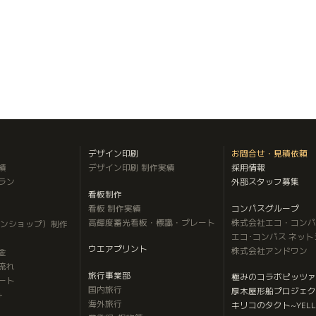
デザイン印刷
お問合せ・見積依頼
績
デザイン印刷 制作実績
採用情報
ラン
外部スタッフ募集
看板制作
看板 制作実績
コンパスグループ
高輝度蓄光看板・標識・プレート
株式会社エコ・コンパ
インショップ）制作
エコ･コンパス ネッ
ウエアプリント
株式会社アンドワン
金
流れ
旅行事業部
極みのコラボピッツァ
ート
国内旅行
厚木屋形船プロジェク
＋
海外旅行
キリコのタクト
~YELL