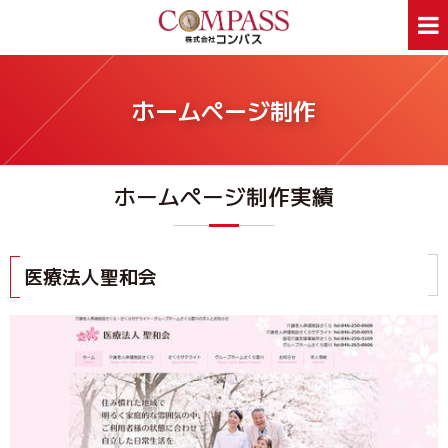
ホーム
サービス案内
ホームページ制作
ホームページ制作
デザイン印刷
看板制作
ウェアプリント
ホームページ制作実績
旅行事業部
資料ダウンロード
会社案内
新着情報
Webあんしん通信
採用情報
医療法人聖和会
外部スタッフ募集
サイトマップ
お問合せはお気軽に
お問合せ
046-250-1005
TEL:
月～金曜日 9:00～17:00